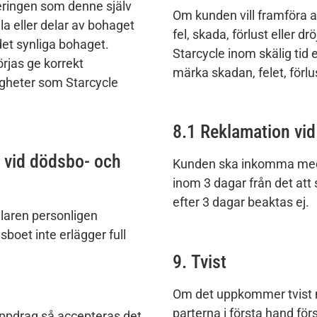
teringen som denne själv
Om kunden vill framföra 
la eller delar av bohaget
fel, skada, förlust eller 
 det synliga bohaget.
Starcycle inom skälig tid 
rjas ge korrekt
märka skadan, felet, förlu
gheter som Starcycle
8.1 Reklamation vid
r vid dödsbo- och
Kunden ska inkomma med
inom 3 dagar från det att
efter 3 dagar beaktas ej.
llaren personligen
boet inte erlägger full
9. Tvist
Om det uppkommer tvist m
parterna i första hand för
ppdrag så accepteras det