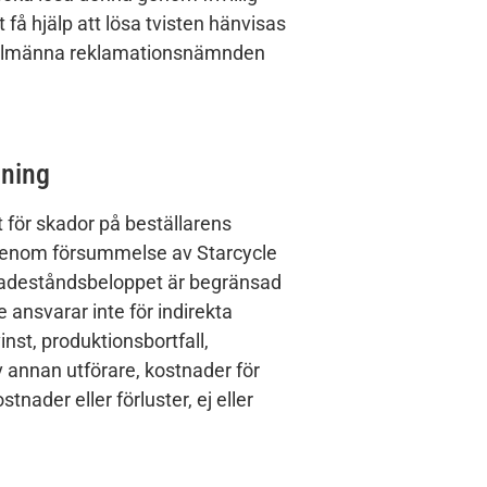
få hjälp att lösa tvisten hänvisas
l Allmänna reklamationsnämnden
sning
 för skador på beställarens
enom försummelse av Starcycle
skadeståndsbeloppet är begränsad
le ansvarar inte för indirekta
nst, produktionsbortfall,
v annan utförare, kostnader för
tnader eller förluster, ej eller