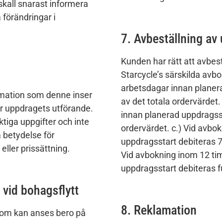
skall snarast informera
förändringar i
7. Avbeställning av
Kunden har rätt att avbes
Starcycle’s särskilda avbo
arbetsdagar innan planer
rmation som denne inser
av det totala ordervärdet
för uppdragets utförande.
innan planerad uppdragsst
ktiga uppgifter och inte
ordervärdet. c.) Vid avbo
 betydelse för
uppdragsstart debiteras 75
eller prissättning.
Vid avbokning inom 12 ti
uppdragsstart debiteras fu
 vid bohagsflytt
8. Reklamation
som kan anses bero på