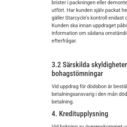
brister i packningen eller demon
utfört. Har kunden själv packat he
gäller Starcycle’s kontroll endast
Kunden ska innan uppdraget påbö
information om sådana omständi
efterfrågar.
3.2 Särskilda skyldighete
bohagstömningar
Vid uppdrag för dödsbon är bestä
betalningsansvarig i den mån döds
betalning.
4. Kreditupplysning
Vid bokning av överenskommet u