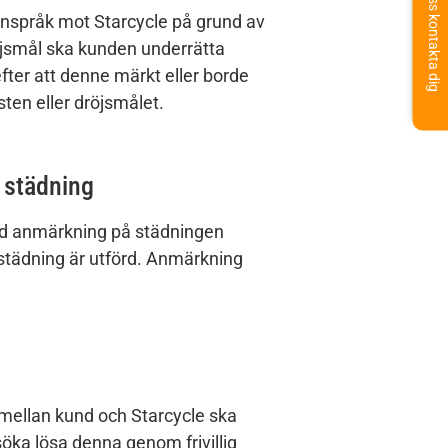
Låt oss kontakta dig
anspråk mot Starcycle på grund av
dröjsmål ska kunden underrätta
efter att denne märkt eller borde
sten eller dröjsmålet.
 städning
 anmärkning på städningen
 städning är utförd. Anmärkning
ellan kund och Starcycle ska
söka lösa denna genom frivillig