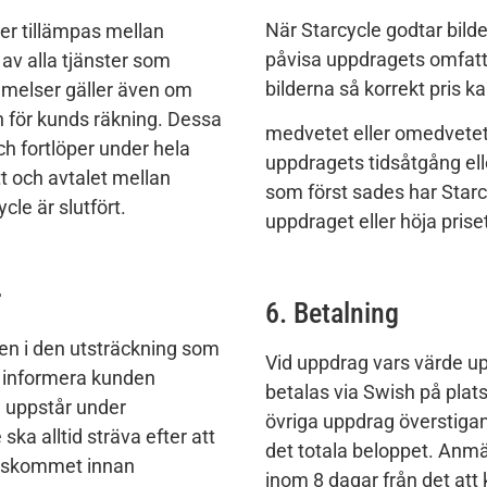
När Starcycle godtar bilde
er tillämpas mellan
påvisa uppdragets omfattn
av alla tjänster som
bilderna så korrekt pris 
mmelser gäller även om
 för kunds räkning. Dessa
medvetet eller omedvetet
ch fortlöper under hela
uppdragets tidsåtgång elle
tt och avtalet mellan
som först sades har Starcy
cle är slutfört.
uppdraget eller höja prise
r
6. Betalning
n i den utsträckning som
Vid uppdrag vars värde up
a informera kunden
betalas via Swish på plats
 uppstår under
övriga uppdrag överstigan
ska alltid sträva efter att
det totala beloppet. Anmä
enskommet innan
inom 8 dagar från det att