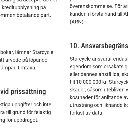
överenskommelse. För att 
 kreditupplysning på
kunden i första hand til
kommen betalande part.
(ARN).
10. Ansvarsbegrän
 bokar, lämnar Starcycle
Starcycle ansvarar endast
sitt arvode på löpande
egendom som orsakats g
illämpad timtaxa.
eller dennes anställda; 
till 10 000 000 kr. Starcyc
skador, såsom utebliven vi
vid prissättning
kostnader för anlitande a
ktiga uppgifter och inte
utrustning och liknande kos
till grund för felaktig
förlust av data
gång för uppdraget.