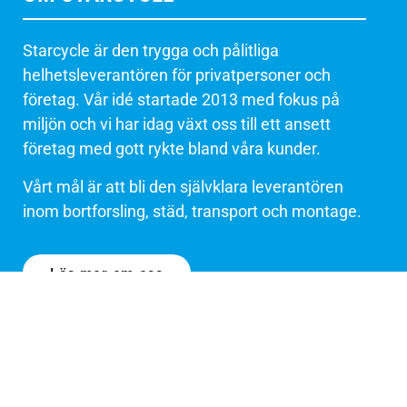
Starcycle är den trygga och pålitliga
helhetsleverantören för privatpersoner och
företag. Vår idé startade 2013 med fokus på
miljön och vi har idag växt oss till ett ansett
företag med gott rykte bland våra kunder.
Vårt mål är att bli den självklara leverantören
inom bortforsling, städ, transport och montage.
Läs mer om oss
Personal
Vanliga frågor
Miljöpolicy
Jobba hos oss