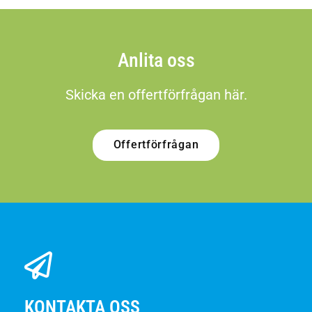
Anlita oss
Skicka en offertförfrågan här.
Offertförfrågan
KONTAKTA OSS