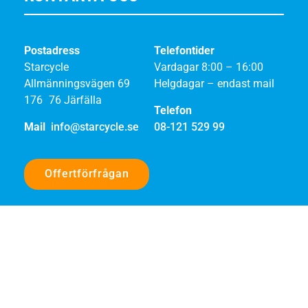
Postadress
Telefontider
Starcycle
Vardagar 8:00 – 16:00
Allmänningsvägen 69
Helgdagar – endast mail
176 76 Järfälla
Telefon
Mail
info@starcycle.se
08-121 529 99
Offertförfrågan
SOCIALA MEDIER