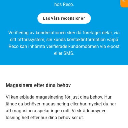
hos Reco.
Läs våra recensioner
Verifiering av kundrelationen sker då företaget delar, via
sitt affärssystem, sin kunds kontaktinformation varpå
Reco kan inhämta verifierade kundomdömen via e-post
eller SMS.
Magasinera efter dina behov
Vi kan erbjuda magasinering för just dina behov. Hur
länge du behöver magasinering eller hur mycket du har
att magasinera spelar ingen roll. Vi skräddarsyr en
lösning helt efter hur dina behov ser ut.