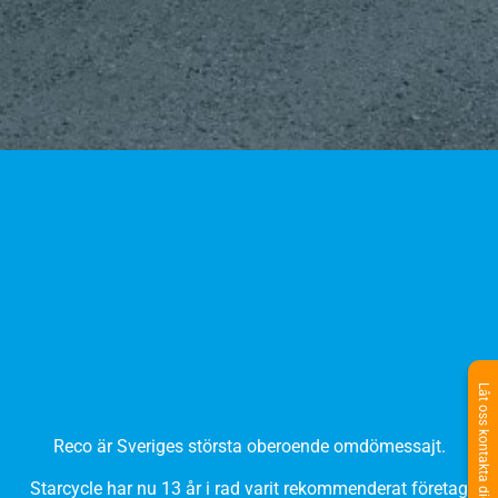
Låt oss kontakta dig
Reco är Sveriges största oberoende omdömessajt.
Starcycle har nu 13 år i rad varit rekomm
enderat företag