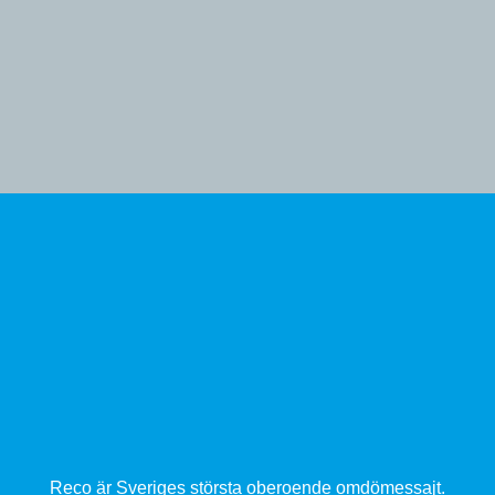
Reco är Sveriges största oberoende omdömessajt.