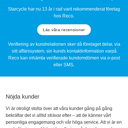
Starcycle har nu 13 år i rad varit rekomm
enderat företag
hos Reco.
Läs våra recensioner
Verifiering av kundrelationen sker då företaget delar, via
sitt affärssystem, sin kunds kontaktinformation varpå
Reco kan inhämta verifierade kundomdömen via e-post
eller SMS.
Nöjda kunder
Vi är otroligt stolta över att våra kunder gång på gång
bekräftar det vi alltid strävar efter – att de känner vårt
personliga engagemang och vår höga service. Att vi är en