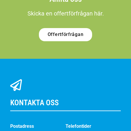
Skicka en offertförfrågan här.
Offertförfrågan
KONTAKTA OSS
Postadress
Telefontider