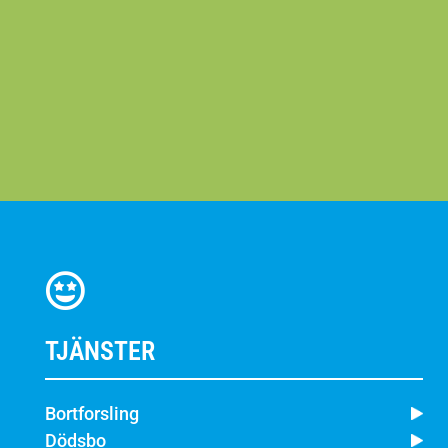
TJÄNSTER
Bortforsling
Dödsbo