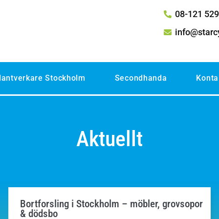
08-121 529
info@starc
antverkare Stockholm
Secondhanda
Konta
Aktuellt
Bortforsling i Stockholm – möbler, grovsopor
& dödsbo