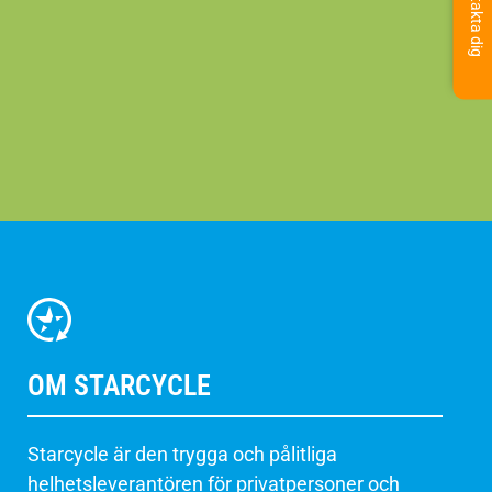
OM STARCYCLE
Starcycle är den trygga och pålitliga
helhetsleverantören för privatpersoner och