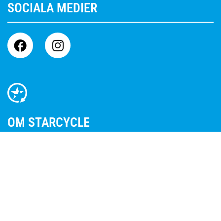
SOCIALA MEDIER
OM STARCYCLE
Starcycle är den trygga och pålitliga helhetsleverantören
för privatpersoner och företag. Vår idé startade 2013 med
fokus på miljön och vi har idag växt oss till ett ansett
företag med gott rykte bland våra kunder.
Vårt mål är att bli den självklara leverantören inom
bortforsling, städ, transport och montage.