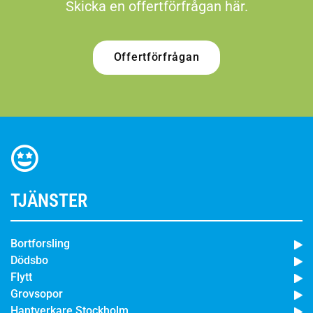
Skicka en offertförfrågan här.
Offertförfrågan
TJÄNSTER
Bortforsling
Dödsbo
Flytt
Grovsopor
Hantverkare Stockholm