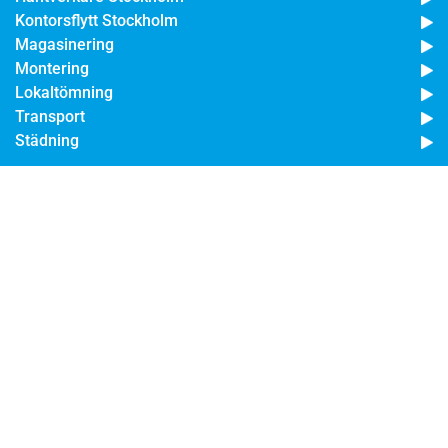
Kontorsflytt Stockholm
Magasinering
Montering
Lokaltömning
Transport
Städning
KONTAKTA OSS
Postadress
Starcycle
Allmänningsvägen 69
176 76 Järfälla