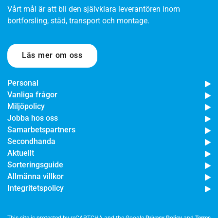
Vårt mål är att bli den självklara leverantören inom
bortforsling, städ, transport och montage.
Läs mer om oss
Personal
Vanliga frågor
Miljöpolicy
Jobba hos oss
Samarbetspartners
Secondhanda
Aktuellt
Sorteringsguide
Allmänna villkor
Integritetspolicy
This site is protected by reCAPTCHA and the Google
Privacy Policy
and
Terms